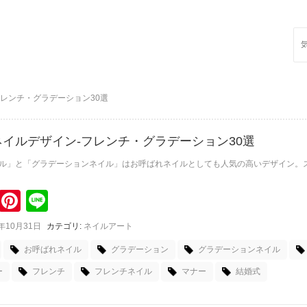
Sea
for:
レンチ・グラデーション30選
イルデザイン-フレンチ・グラデーション30選
ル」と「グラデーションネイル」はお呼ばれネイルとしても人気の高いデザイン。ス
k
itter
Pinterest
Line
7年10月31日
カテゴリ:
ネイルアート
お呼ばれネイル
グラデーション
グラデーションネイル
ー
フレンチ
フレンチネイル
マナー
結婚式