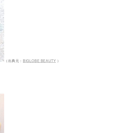
（出典元：
BIGLOBE BEAUTY
）