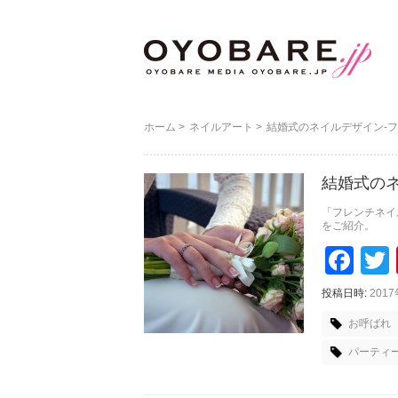
ホーム
>
ネイルアート
>
結婚式のネイルデザイン-フ
結婚式のネ
「フレンチネイ
をご紹介。
Faceboo
Tw
投稿日時:
201
お呼ばれ
パーティ