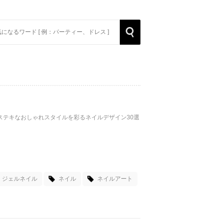
rch
Search
テキなおしゃれスタイルを彩るネイルデザイン30選
ジェルネイル
ネイル
ネイルアート