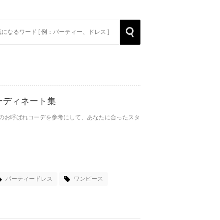
rch
Search
ーディネート集
なのお呼ばれコーデを参考にして、あなたに合ったスタ
パーティードレス
ワンピース