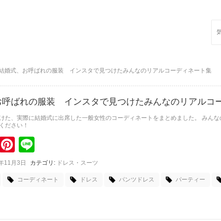
Sea
for:
結婚式、お呼ばれの服装 インスタで見つけたみんなのリアルコーディネート集
お呼ばれの服装 インスタで見つけたみんなのリアルコ
けた、実際に結婚式に出席した一般女性のコーディネートをまとめました。 みん
ください！
k
itter
Pinterest
Line
7年11月3日
カテゴリ:
ドレス・スーツ
コーディネート
ドレス
パンツドレス
パーティー