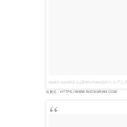
ayako.suzukiさん(@drs.mama)がシェア
出典元：HTTPS://WWW.INSTAGRAM.COM/