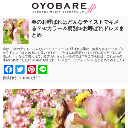
春のお呼ばれはどんなテイストでキメ
る？≪カラー＆柄別≫お呼ばれドレスま
とめ
春は、1年の中でもいろんなパーティーシーンに呼ばれる季節。無難なネイビーやブラ
ックドレスでまとめるのも良いですが、「たまには季節やトレンドに沿ったドレスが
着たい！」なんて思われている方もいらっしゃるのでは？そこで今回は、これからの
季節に参考にしたい ≪ 春のお呼ばれドレスとコーデアイテム ≫ をまとめてみました♪
Facebook
Twitter
Pinterest
Line
投稿日時:
2018年3月5日