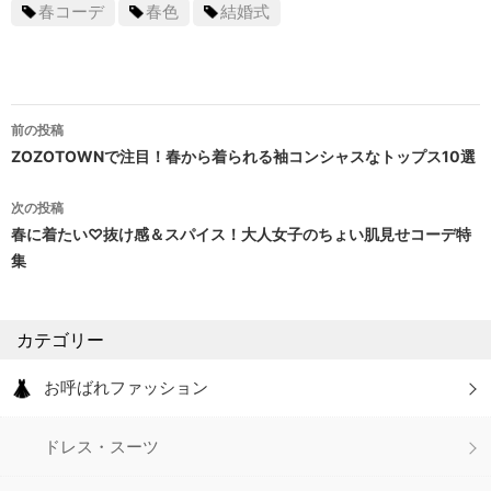
春コーデ
春色
結婚式
前の投稿
投
ZOZOTOWNで注目！春から着られる袖コンシャスなトップス10選
稿
次の投稿
ナ
春に着たい♡抜け感＆スパイス！大人女子のちょい肌見せコーデ特
集
ビ
ゲ
カテゴリー
ー
シ
お呼ばれファッション
ョ
ドレス・スーツ
ン