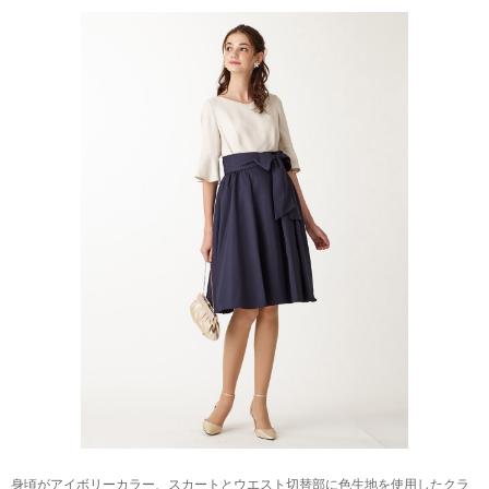
身頃がアイボリーカラー、スカートとウエスト切替部に色生地を使用したクラ