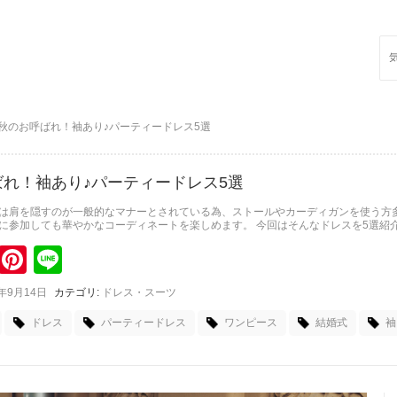
Sea
for:
秋のお呼ばれ！袖あり♪パーティードレス5選
れ！袖あり♪パーティードレス5選
は肩を隠すのが一般的なマナーとされている為、ストールやカーディガンを使う方多
に参加しても華やかなコーディネートを楽しめます。 今回はそんなドレスを5選紹
k
itter
Pinterest
Line
8年9月14日
カテゴリ:
ドレス・スーツ
ドレス
パーティードレス
ワンピース
結婚式
袖