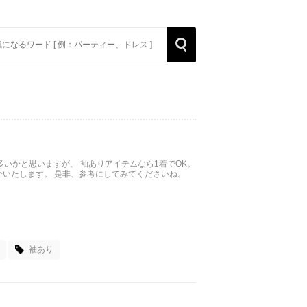
rch
Search
いかと思いますが、 袖ありアイテムなら1着でOK。
介いたします。 是非、参考にしてみてくださいね。
袖あり