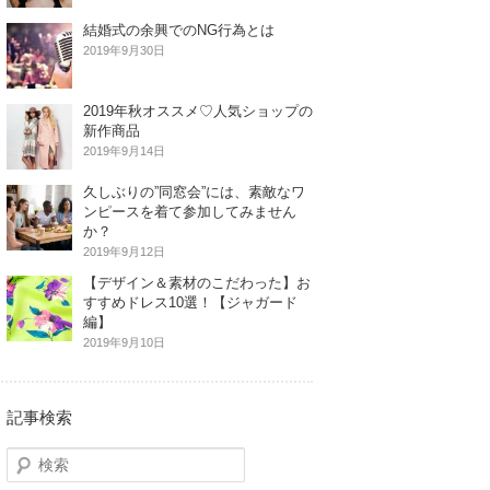
結婚式の余興でのNG行為とは
2019年9月30日
2019年秋オススメ♡人気ショップの
新作商品
2019年9月14日
久しぶりの”同窓会”には、素敵なワ
ンピースを着て参加してみません
か？
2019年9月12日
【デザイン＆素材のこだわった】お
すすめドレス10選！【ジャガード
編】
2019年9月10日
記事検索
検
索