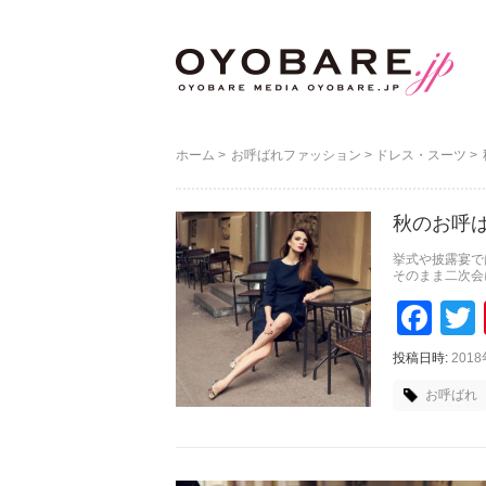
ホーム
>
お呼ばれファッション
>
ドレス・スーツ
>
秋のお呼ば
挙式や披露宴で
そのまま二次会
Faceboo
Tw
投稿日時:
201
お呼ばれ