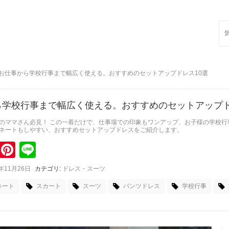
Sea
for:
お仕事から学校行事まで幅広く使える。おすすめのセットアップドレス10選
ら学校行事まで幅広く使える。おすすめのセットアップド
のママさん必見！ この一着だけで、仕事場での印象もワンアップ、お子様の学校行
ネートもしやすい、おすすめセットアップドレスをご紹介します。
k
itter
Pinterest
Line
8年11月26日
カテゴリ:
ドレス・スーツ
ネート
スカート
スーツ
パンツドレス
学校行事