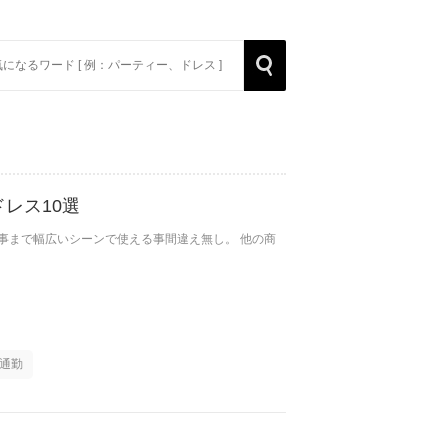
rch
Search
レス10選
事まで幅広いシーンで使える事間違え無し。 他の商
通勤