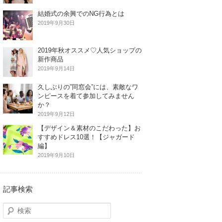
結婚式の余興でのNG行為とは
2019年9月30日
2019年秋オススメ♡人気ショップの
新作商品
2019年9月14日
久しぶりの”同窓会”には、素敵なワ
ンピースを着て参加してみません
か？
2019年9月12日
【デザイン＆素材のこだわった】お
すすめドレス10選！【ジャガード
編】
2019年9月10日
記事検索
検
索