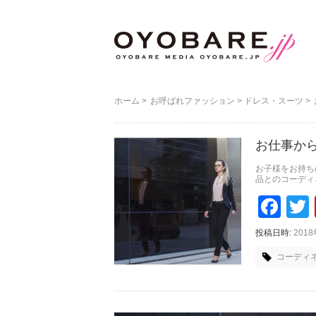
ホーム
>
お呼ばれファッション
>
ドレス・スーツ
>
お仕事か
お子様をお持ち
品とのコーディ
Faceboo
Tw
投稿日時:
201
コーディ