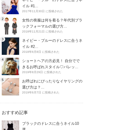
イル #1...
2017年11月30日 に投稿された
女性の喪服は何を着る？年代別ブラ
ックフォーマルの選び方...
2018年11月21日 に投稿された
ネイビー・ブルーのドレスに合うネ
イル #2...
2018年6月8日 に投稿された
ショートヘアの方必見！ 自分でで
きるお呼ばれスタイル♡バレッ...
2019年8月29日 に投稿された
お呼ばれにぴったりなイヤリングの
選び方は？...
2019年6月7日 に投稿された
おすすめ記事
ブラックのドレスに合うネイル10
選...