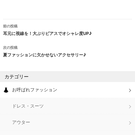
前の投稿
投
耳元に視線を！大ぶりピアスでオシャレ度UP♪
稿
次の投稿
ナ
夏ファッションに欠かせないアクセサリー♪
ビ
ゲ
カテゴリー
ー
お呼ばれファッション
シ
ドレス・スーツ
ョ
ン
アウター