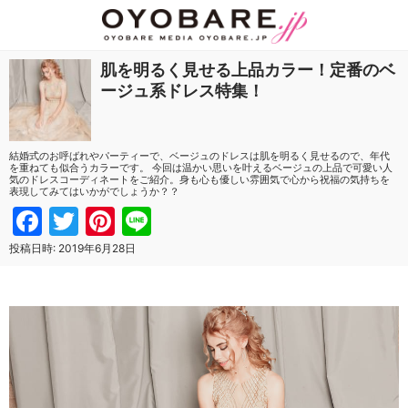
肌を明るく見せる上品カラー！定番のベ
ージュ系ドレス特集！
結婚式のお呼ばれやパーティーで、ベージュのドレスは肌を明るく見せるので、年代
を重ねても似合うカラーです。 今回は温かい思いを叶えるベージュの上品で可愛い人
気のドレスコーディネートをご紹介。身も心も優しい雰囲気で心から祝福の気持ちを
表現してみてはいかがでしょうか？？
Facebook
Twitter
Pinterest
Line
投稿日時:
2019年6月28日