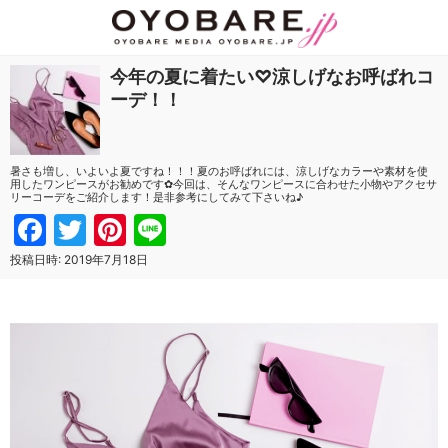
今年の夏に着たい♡涼しげなお呼ばれコ
ーデ！！
暑さも増し、いよいよ夏ですね！！！夏のお呼ばれには、涼しげなカラーや素材を使
用したワンピースがお勧めです✿今回は、そんなワンピースに合わせた小物やアクセサ
リーコーデをご紹介します！是非参考にしてみて下さいね♪
Facebook
Twitter
Pinterest
Line
投稿日時:
2019年7月18日