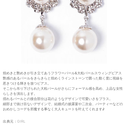
煌めきと艶めきが引き立てあうフラワーパール&大粒パールスウィングピアス
艶感のあるパールをきらきらと煌めくラインストーンで囲った動く度に視線を
惹きつける輝きを放つピアス。
そこから吊り下げられた大粒パールがさらにフォーマル感を高め、上品な女性
らしさを演出します。
揺れるパールとの接合部分は花のようなデザインで可愛いさをプラス。
細部まで抜け目ないデザインで、結婚式の披露宴や二次会、パーティーなどの
おめかしコーデを邪魔する事なく大人キュートを叶えてくれます♪
出典元：
GIRL