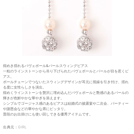
煌めき揺れるパヴェボール&パールスウィングピアス
一粒のラインストーンから吊り下げられたパヴェボールとパールが目を惹くピ
アス。
ボールチェーンでつないたスウィングデザインが耳元に視線を引き付け、揺れ
る度に女性らしさを演出。
煌めくラインストーンを贅沢に埋め込んだパヴェボールと艶感のあるパールの
輝きが色鮮やかな華やぎを添えます。
シンプルでゴージャス感のあるピアスは結婚式の披露宴や二次会、パーティー
や謝恩会などの華やかな席にピッタリ。
普段のお出掛けにも使い回しできる優秀アイテムです。
出典元：
GIRL