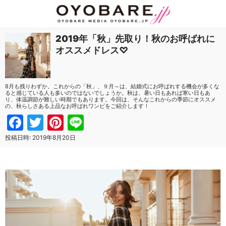
2019年「秋」先取り！秋のお呼ばれに
オススメドレス♡
8月も残りわずか。これからの「秋」、９月～は、結婚式にお呼ばれする機会が多くな
ると感じている人も多いのではないでしょうか。秋は、暑い日もあれば寒い日もあ
り、体温調節が難しい時期でもあります。今回は、そんなこれからの季節にオススメ
の、秋らしさある上品なお呼ばれワンピをご紹介します！
Facebook
Twitter
Pinterest
Line
投稿日時:
2019年8月20日