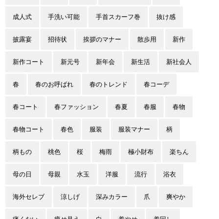
成人式
手洗い可能
手首スカーフ巻
抜け感
披露宴
招待状
挨拶のマナー
散歩用
新作
新作コート
新元号
新年会
新生活
新社会人
春
春のお呼ばれ
春のトレンド
春コーデ
春コート
春ファッション
春夏
春服
春物
春物コート
春色
服装
服装マナー
柄
柄もの
桃色
桜
梅雨
極小財布
楽ちん
母の日
母親
水玉
洋服
流行
浴衣
海外セレブ
涼しげ
深みカラー
爪
爽やか