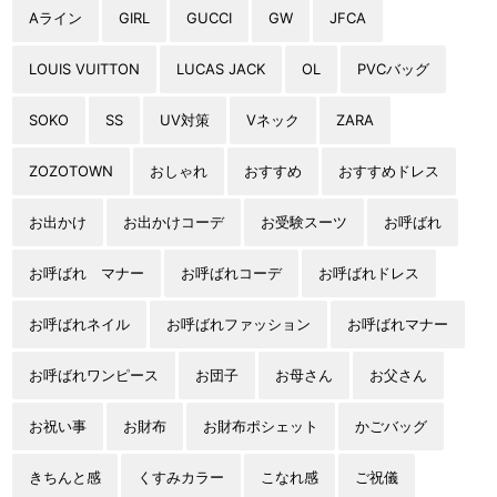
Aライン
GIRL
GUCCI
GW
JFCA
LOUIS VUITTON
LUCAS JACK
OL
PVCバッグ
SOKO
SS
UV対策
Vネック
ZARA
ZOZOTOWN
おしゃれ
おすすめ
おすすめドレス
お出かけ
お出かけコーデ
お受験スーツ
お呼ばれ
お呼ばれ マナー
お呼ばれコーデ
お呼ばれドレス
お呼ばれネイル
お呼ばれファッション
お呼ばれマナー
お呼ばれワンピース
お団子
お母さん
お父さん
お祝い事
お財布
お財布ポシェット
かごバッグ
きちんと感
くすみカラー
こなれ感
ご祝儀