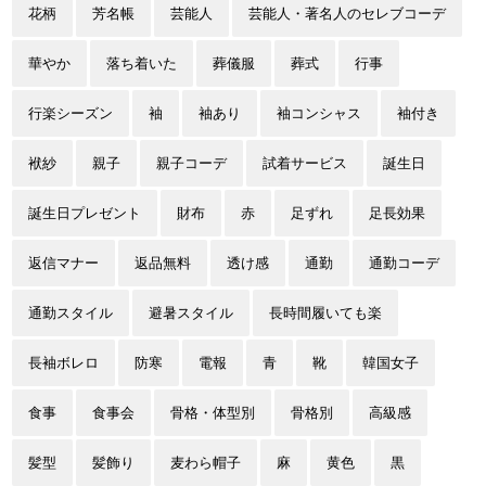
花柄
芳名帳
芸能人
芸能人・著名人のセレブコーデ
華やか
落ち着いた
葬儀服
葬式
行事
行楽シーズン
袖
袖あり
袖コンシャス
袖付き
袱紗
親子
親子コーデ
試着サービス
誕生日
誕生日プレゼント
財布
赤
足ずれ
足長効果
返信マナー
返品無料
透け感
通勤
通勤コーデ
通勤スタイル
避暑スタイル
長時間履いても楽
長袖ボレロ
防寒
電報
青
靴
韓国女子
食事
食事会
骨格・体型別
骨格別
高級感
髪型
髪飾り
麦わら帽子
麻
黄色
黒