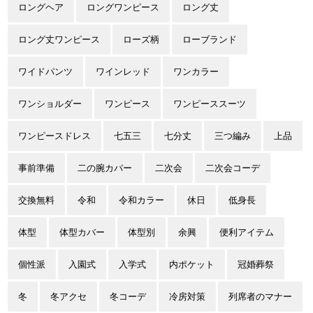
ロングヘア
ロングワンピース
ロング丈
ロング丈ワンピース
ローズ柄
ローブランド
ワイドパンツ
ワインレッド
ワンカラー
ワンショルダー
ワンピース
ワンピーススーツ
ワンピースドレス
七五三
七分丈
三つ編み
上品
事前準備
二の腕カバー
二次会
二次会コーデ
交換無料
令和
令和カラー
休日
低身長
体型
体型カバー
体型別
余興
便利アイテム
個性派
入園式
入学式
内ポケット
冠婚葬祭
冬
冬アクセ
冬コーデ
冷房対策
列席者のマナー