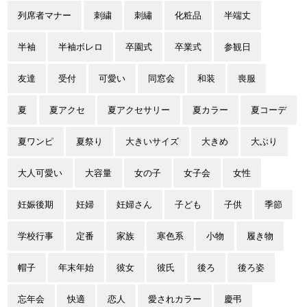
列席者マナー
刺繍
刺繡
化粧品
半端丈
半袖
半袖ボレロ
卒園式
卒業式
参観日
友達
受付
可愛い
同窓会
和装
喪服
夏
夏アクセ
夏アクセサリー
夏カラー
夏コーデ
夏ワンピ
夏祭り
大きいサイズ
大きめ
大ぶり
大人可愛い
大容量
女の子
女子会
女性
妊娠後期
妊婦
妊婦さん
子ども
子供
季節
学校行事
定番
家族
寒色系
小物
履き物
帽子
年末年始
彼女
彼氏
後ろ
後ろ姿
忘年会
快適
恋人
愛されカラー
慶弔