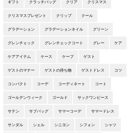
ギフト
クラッチバッグ
クリア
クリスマス
クリスマスプレゼント
クリップ
クール
グラデーション
グラデーションネイル
グリーン
グレンチェック
グレンチェックコート
グレー
ケア
ケアアイテム
ケース
ケープ
ゲスト
ゲストのマナー
ゲストの持ち物
ゲストドレス
コツ
コンパクト
コーデ
コーディネート
コート
ゴールデンウィーク
ゴールド
サックワンピース
サテン
サブバッグ
サマーコーデ
サマードレス
サンダル
シェル
シニヨン
シフォン
シャツ