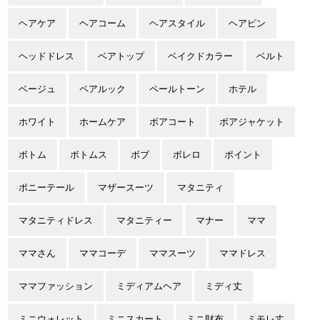
ヘアケア
ヘアコーム
ヘアスタイル
ヘアピン
ヘッドドレス
ベアトップ
ベイクドカラー
ベルト
ベージュ
ペアルック
ペールトーン
ホテル
ホワイト
ホームケア
ボアコート
ボアジャケット
ボトム
ボトムス
ボブ
ボレロ
ポイント
ポニーテール
マザースーツ
マタニティ
マタニティドレス
マタニティー
マナー
ママ
ママさん
ママコーデ
ママスーツ
ママドレス
ママファッション
ミディアムヘア
ミディ丈
ミニウォレット
ミニスカート
ミニ財布
ミモレ丈