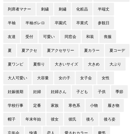
列席者マナー
刺繍
刺繡
化粧品
半端丈
半袖
半袖ボレロ
卒園式
卒業式
参観日
友達
受付
可愛い
同窓会
和装
喪服
夏
夏アクセ
夏アクセサリー
夏カラー
夏コーデ
夏ワンピ
夏祭り
大きいサイズ
大きめ
大ぶり
大人可愛い
大容量
女の子
女子会
女性
妊娠後期
妊婦
妊婦さん
子ども
子供
季節
学校行事
定番
家族
寒色系
小物
履き物
帽子
年末年始
彼女
彼氏
後ろ
後ろ姿
忘年会
快適
恋人
愛されカラー
慶弔