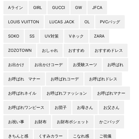
Aライン
GIRL
GUCCI
GW
JFCA
LOUIS VUITTON
LUCAS JACK
OL
PVCバッグ
SOKO
SS
UV対策
Vネック
ZARA
ZOZOTOWN
おしゃれ
おすすめ
おすすめドレス
お出かけ
お出かけコーデ
お受験スーツ
お呼ばれ
お呼ばれ マナー
お呼ばれコーデ
お呼ばれドレス
お呼ばれネイル
お呼ばれファッション
お呼ばれマナー
お呼ばれワンピース
お団子
お母さん
お父さん
お祝い事
お財布
お財布ポシェット
かごバッグ
きちんと感
くすみカラー
こなれ感
ご祝儀