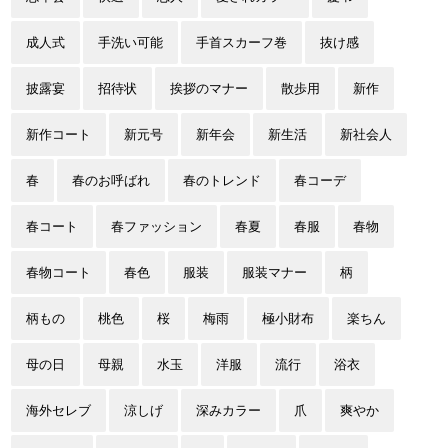
成人式
手洗い可能
手首スカーフ巻
抜け感
披露宴
招待状
挨拶のマナー
散歩用
新作
新作コート
新元号
新年会
新生活
新社会人
春
春のお呼ばれ
春のトレンド
春コーデ
春コート
春ファッション
春夏
春服
春物
春物コート
春色
服装
服装マナー
柄
柄もの
桃色
桜
梅雨
極小財布
楽ちん
母の日
母親
水玉
洋服
流行
浴衣
海外セレブ
涼しげ
深みカラー
爪
爽やか