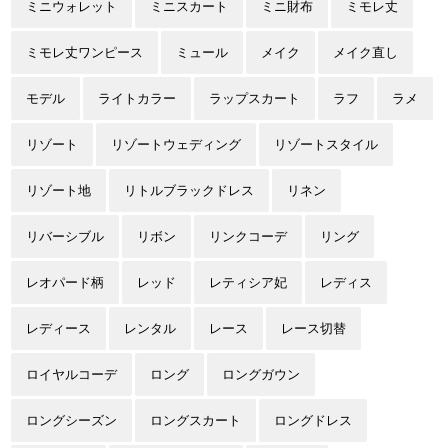
ミニウォレット
ミニスカート
ミニ財布
ミモレ丈
ミモレ丈ワンピース
ミュール
メイク
メイク直し
モデル
ライトカラー
ラップスカート
ラフ
ラメ
リゾート
リゾートウェディング
リゾートスタイル
リゾート地
リトルブラックドレス
リネン
リバーシブル
リボン
リンクコーデ
リング
レオパード柄
レッド
レティシア妃
レディス
レディース
レンタル
レース
レース切替
ロイヤルコーデ
ロング
ロングガウン
ロングシーズン
ロングスカート
ロングドレス