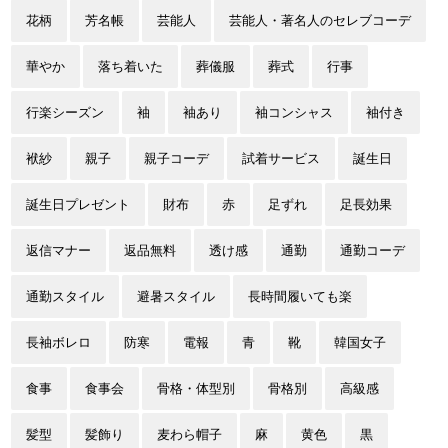
花柄
芳名帳
芸能人
芸能人・著名人のセレブコーデ
華やか
落ち着いた
葬儀服
葬式
行事
行楽シーズン
袖
袖あり
袖コンシャス
袖付き
袱紗
親子
親子コーデ
試着サービス
誕生日
誕生日プレゼント
財布
赤
足ずれ
足長効果
返信マナー
返品無料
透け感
通勤
通勤コーデ
通勤スタイル
避暑スタイル
長時間履いても楽
長袖ボレロ
防寒
電報
青
靴
韓国女子
食事
食事会
骨格・体型別
骨格別
高級感
髪型
髪飾り
麦わら帽子
麻
黄色
黒