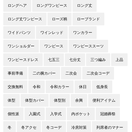
ロングヘア
ロングワンピース
ロング丈
ロング丈ワンピース
ローズ柄
ローブランド
ワイドパンツ
ワインレッド
ワンカラー
ワンショルダー
ワンピース
ワンピーススーツ
ワンピースドレス
七五三
七分丈
三つ編み
上品
事前準備
二の腕カバー
二次会
二次会コーデ
交換無料
令和
令和カラー
休日
低身長
体型
体型カバー
体型別
余興
便利アイテム
個性派
入園式
入学式
内ポケット
冠婚葬祭
冬
冬アクセ
冬コーデ
冷房対策
列席者のマナー