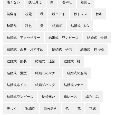
痛くない
痩せ見え
白
着やせ
着回し
着痩せ
祝電
秋
秋コート
秋ドレス
秋冬
秋新作
秋色
紫
結婚式
結婚式 NG
結婚式 アクセサリー
結婚式 ワンピース
結婚式 余興
結婚式 余興 おすすめ
結婚式 子供
結婚式 持ち物
結婚式 服装
結婚式 遅刻
結婚式 靴
結婚式 髪型
結婚式のマナー
結婚式の服装
結婚式ネイル
結婚式バッグ
結婚式マナー
結婚式ワンピース
結婚祝い
総レース
編みこみ
美しく
羽織物
自分磨き
色
花
花嫁