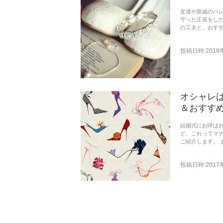
友達や親戚のハ
守った正装をし
の工夫と、おす
投稿日時:2018
オシャレ
＆おすす
結婚式にお呼ば
ど、これってマ
ご紹介します。
投稿日時:2017