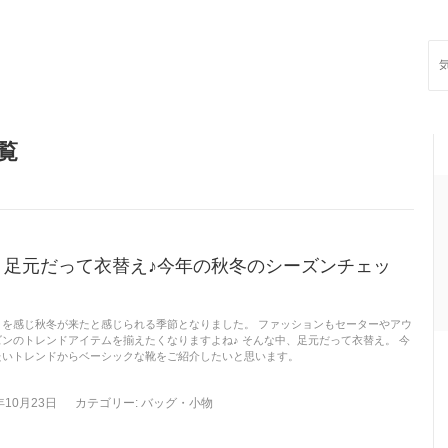
Sea
for:
覧
！足元だって衣替え♪今年の秋冬のシーズンチェッ
さを感じ秋冬が来たと感じられる季節となりました。 ファッションもセーターやアウ
ンのトレンドアイテムを揃えたくなりますよね♪ そんな中、足元だって衣替え。 今
たいトレンドからベーシックな靴をご紹介したいと思います。
年10月23日
カテゴリー:
バッグ・小物