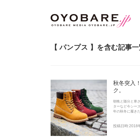
【
パンプス
】を含む記事一
秋冬突入
ク。
朝晩と随分と寒
ターなど今シーズ
年の秋冬に履き
投稿日時:2018