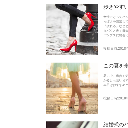
歩きやす
女性にとってパ
っぽさを演出し
『疲れる』など
タバタと歩く機会
パンプスに出会
投稿日時:2018
この夏を
暑い中、出歩く気
かるとも言います
本日はおすすめ
投稿日時:2018
結婚式の