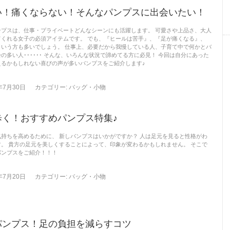
い！痛くならない！そんなパンプスに出会いたい！
ンプスは、仕事・プライベートどんなシーンにも活躍します。 可愛さや上品さ、大人
てくれる女子の必須アイテムです。 でも、『ヒールは苦手』、『足が痛くなる』、
という方も多いでしょう。 仕事上、必要だから我慢している人、子育て中で何かとバ
の多い人･･････ そんな、いろんな状況で諦めてる方に必見！ 今回は自分にあった
えるかもしれない喜びの声が多いパンプスをご紹介します♪
年7月30日
カテゴリー:
バッグ・小物
歩く！おすすめパンプス特集♪
持ちを高めるために、 新しパンプスはいかがですか？ 人は足元を見ると性格がわ
。 貴方の足元を美しくすることによって、印象が変わるかもしれません。 そこで
パンプスをご紹介！！！
年7月20日
カテゴリー:
バッグ・小物
パンプス！足の負担を減らすコツ