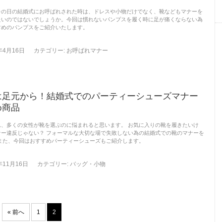
レの日の結婚式にお呼ばれされた時は、ドレスや小物だけでなく、靴などもマナーを
たいのではないでしょうか。今回は慣れないパンプスを履く時に足が痛くならない為
すめのパンプスをご紹介いたします。
年4月16日
カテゴリー:
お呼ばれマナー
は足元から！結婚式でのパーティーシューズマナー
め商品
れ、多くの女性が靴を選ぶのに悩まれると思います。 お気に入りの靴を履きたいけ
ナー違反じゃない？ フォーマルな大切な場で失敗しない為の結婚式での靴のマナーを
 また、今回はおすすめパーティーシューズもご紹介します。
年11月16日
カテゴリー:
バッグ・小物
« 前へ
1
2